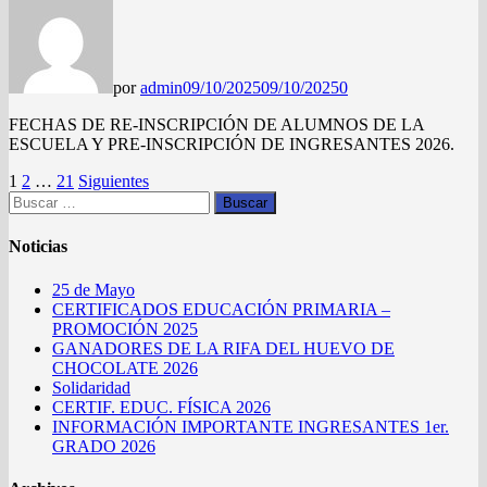
por
admin
09/10/2025
09/10/2025
0
FECHAS DE RE-INSCRIPCIÓN DE ALUMNOS DE LA
ESCUELA Y PRE-INSCRIPCIÓN DE INGRESANTES 2026.
Paginación
1
2
…
21
Siguientes
Buscar:
de
entradas
Noticias
25 de Mayo
CERTIFICADOS EDUCACIÓN PRIMARIA –
PROMOCIÓN 2025
GANADORES DE LA RIFA DEL HUEVO DE
CHOCOLATE 2026
Solidaridad
CERTIF. EDUC. FÍSICA 2026
INFORMACIÓN IMPORTANTE INGRESANTES 1er.
GRADO 2026