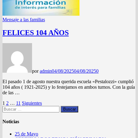
Mensaje a las familias
FELICES 104 AÑOS
por
admin
04/08/2025
04/08/2025
0
El pasado 1 de agosto nuestra querida escuela «Pestalozzi» cumplió
104 años ( 1921-2025) y lo festejamos en ambos turnos. Con la guía
de las …
Paginación
1
2
…
11
Siguientes
Buscar:
de
entradas
Noticias
25 de Mayo