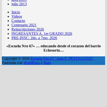
julio 2013
Inicio
Videos
Contacto
Centenario 2021
Reinscripciones 2026
INGRESANTES A. 1er GRADO 2026
PRE-INSC. 2do. a 7mo. 2026
«Escuela Nro 67» … educando desde el corazon del barrio
Echesortu…
Copyright © 2026
Escuela Nro 67 "Juan E. PESTALOZZI"
.
Funciona con
WordPress
y
Bam
.