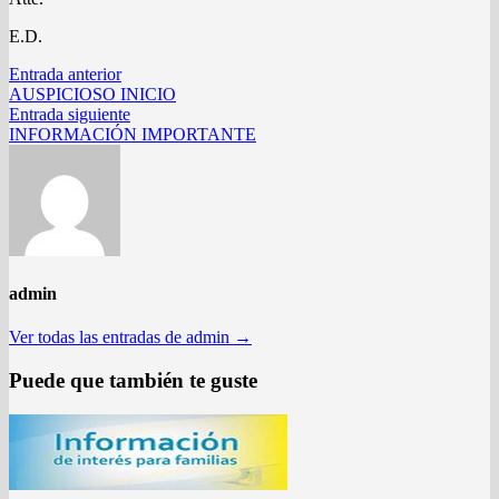
E.D.
Navegación
Entrada
Entrada anterior
anterior:
AUSPICIOSO INICIO
de
Entrada
Entrada siguiente
entradas
siguiente:
INFORMACIÓN IMPORTANTE
admin
Ver todas las entradas de admin →
Puede que también te guste