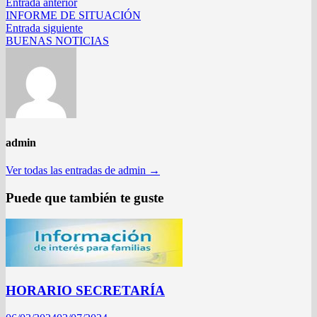
Navegación
Entrada
Entrada anterior
anterior:
INFORME DE SITUACIÓN
de
Entrada
Entrada siguiente
entradas
siguiente:
BUENAS NOTICIAS
admin
Ver todas las entradas de admin →
Puede que también te guste
HORARIO SECRETARÍA